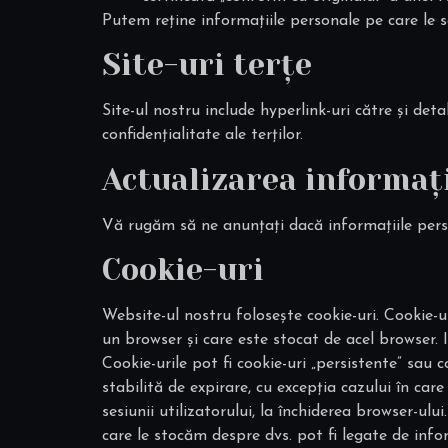
Putem reține informațiile personale pe care le s
Site-uri terțe
Site-ul nostru include hyperlink-uri către și deta
confidențialitate ale terților.
Actualizarea informați
Vă rugăm să ne anunțați dacă informațiile perso
Cookie-uri
Website-ul nostru folosește cookie-uri. Cookie-ul
un browser și care este stocat de acel browser. I
Cookie-urile pot fi cookie-uri „persistente” sau 
stabilită de expirare, cu excepția cazului în car
sesiunii utilizatorului, la închiderea browser-ulu
care le stocăm despre dvs. pot fi legate de infor