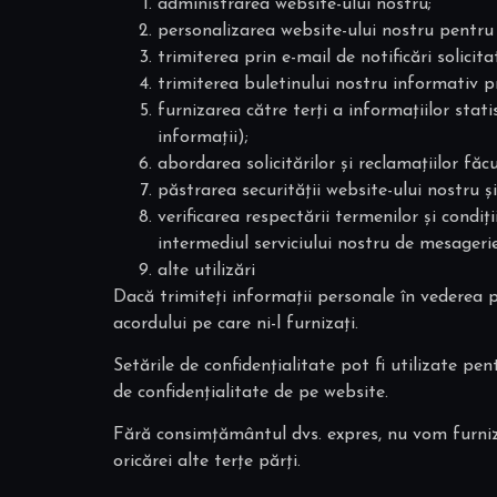
administrarea website-ului nostru;
personalizarea website-ului nostru pentru 
trimiterea prin e-mail de notificări solicit
trimiterea buletinului nostru informativ pr
furnizarea către terți a informațiilor stati
informații);
abordarea solicitărilor și reclamațiilor făc
păstrarea securității website-ului nostru ș
verificarea respectării termenilor și condi
intermediul serviciului nostru de mesagerie
alte utilizări
Dacă trimiteți informații personale în vederea p
acordului pe care ni-l furnizați.
Setările de confidențialitate pot fi utilizate pe
de confidențialitate de pe website.
Fără consimțământul dvs. expres, nu vom furniza
oricărei alte terțe părți.