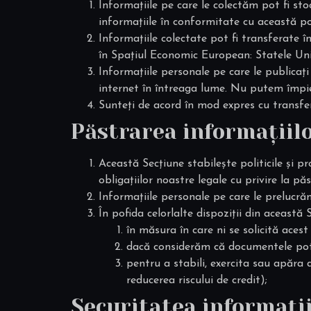
Informațiile pe care le colectăm pot fi sto
informațiile în conformitate cu această pol
Informațiile colectate pot fi transferate î
în Spațiul Economic European: Statele Unit
Informațiile personale pe care le publicați
internet în întreaga lume. Nu putem împiedi
Sunteți de acord în mod expres cu transfer
Păstrarea informațiil
Această Secțiune stabilește politicile și p
obligațiilor noastre legale cu privire la pă
Informațiile personale pe care le prelucră
În pofida celorlalte dispoziții din aceast
în măsura în care ni se solicită acest 
dacă considerăm că documentele pot f
pentru a stabili, exercita sau apăra d
reducerea riscului de credit);
Securitatea informații