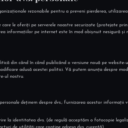
ganizaționale rezonabile pentru a preveni pierderea, utilizar
are le oferiți pe serverele noastre securizate (protejate prin p
rea informațiilor pe internet este în mod obișnuit nesigură și
tică din când în când publicând o versiune nouă pe website-ul 
odificare adusă acestei politici. Vă putem anunța despre modifi
e-ul nostru.
 personale deținem despre dvs.; furnizarea acestor informații 
vire la identitatea dvs. (de regulă acceptăm o fotocopie legali
acturi de utilități care conține adresa dvs. curentă).