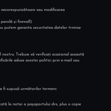
ea necorespunzătoare sau modificarea
arolă și firewall).
 nu putem garanta securitatea datelor trimise
nostru. Trebuie să verificați ocazional această
cările aduse acestei politici prin e-mail sau
va fi supusă următorilor termeni:
zată la notar a pașaportului dvs, plus o copie