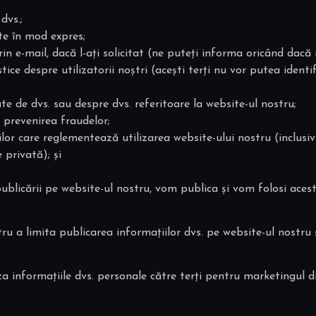
dvs.;
ate în mod expres;
in e-mail, dacă l-ați solicitat (ne puteți informa oricând dac
stice despre utilizatorii noștri (acești terți nu vor putea identi
ute de dvs. sau despre dvs. referitoare la website-ul nostru;
i prevenirea fraudelor;
țiilor care reglementează utilizarea website-ului nostru (inclus
 privată); și
ublicării pe website-ul nostru, vom publica și vom folosi aces
ntru a limita publicarea informațiilor dvs. pe website-ul nostru
 informațiile dvs. personale către terți pentru marketingul di