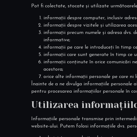
Pot fi colectate, stocate și utilizate următoarel
informații despre computer, inclusiv adresa
informații despre vizitele și utilizarea ace
informații precum numele și adresa dvs. de 
informative;
informații pe care le introduceți în timp ce 
informații care sunt generate în timp ce uti
informații conținute în orice comunicări ne
acestora;
orice alte informații personale pe care ni le
Înainte de a ne divulga informațiile personale a
pentru procesarea informațiilor personale în co
Utilizarea informațiil
Informațiile personale transmise prin intermediul
website-ului. Putem folosi informațiile dvs. per