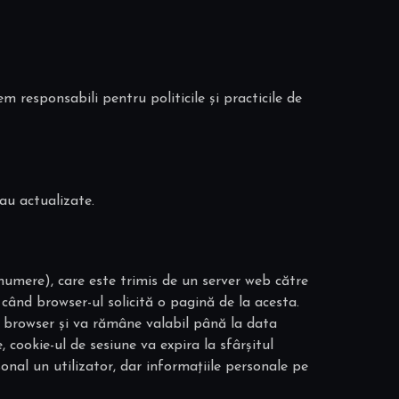
em responsabili pentru politicile și practicile de
au actualizate.
i numere), care este trimis de un server web către
 când browser-ul solicită o pagină de la acesta.
tre browser și va rămâne valabil până la data
, cookie-ul de sesiune va expira la sfârșitul
rsonal un utilizator, dar informațiile personale pe