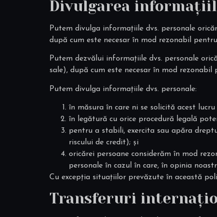
Divulgarea informații
Putem divulga informațiile dvs. personale oricăruia
după cum este necesar în mod rezonabil pentru 
Putem dezvălui informațiile dvs. personale oric
sale), după cum este necesar în mod rezonabil p
Putem divulga informațiile dvs. personale:
în măsura în care ni se solicită acest lucru 
în legătură cu orice procedură legală poten
pentru a stabili, exercita sau apăra dreptur
riscului de credit); și
oricărei persoane considerăm în mod rezon
personale în cazul în care, în opinia noas
Cu excepția situațiilor prevăzute în această poli
Transferuri internați