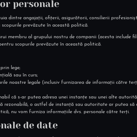
lor personale
 dintre angajații, ofițerii, asigurătorii, consilierii profesioniș
scopurile prevăzute în această politică.
ărui membru al grupului nostru de companii (acesta include fil
entru scopurile prevăzute în această politică.
prin lege;
țială sau în curs;
ile noastre legale (inclusiv furnizarea de informații către terț
abil că s-ar putea adresa unei instanțe sau unei alte autorit
tră rezonabilă, o astfel de instanță sau autoritate ar putea să
tică, nu vom furniza informațiile dvs. personale către terți.
onale de date