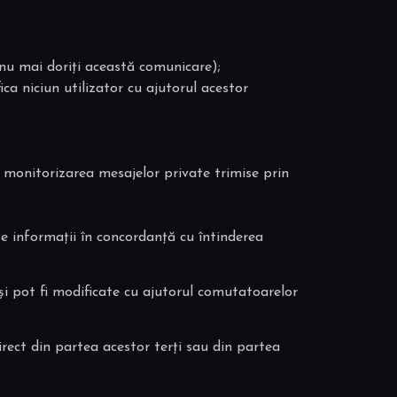
ă nu mai doriți această comunicare);
fica niciun utilizator cu ajutorul acestor
iv monitorizarea mesajelor private trimise prin
te informații în concordanță cu întinderea
 și pot fi modificate cu ajutorul comutatoarelor
rect din partea acestor terți sau din partea