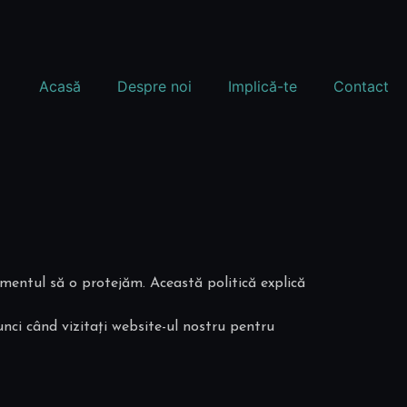
Acasă
Despre noi
Implică-te
Contact
amentul să o protejăm. Această politică explică
unci când vizitați website-ul nostru pentru