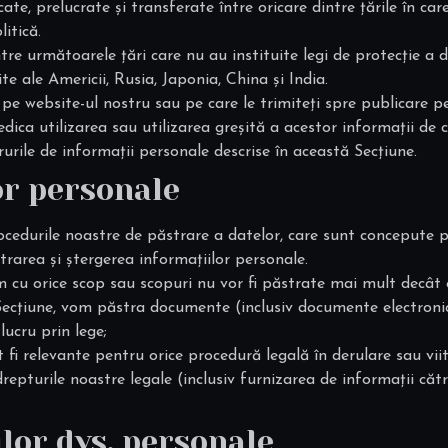
cate, prelucrate și transferate între oricare dintre țările în 
itică.
ntre următoarele țări care nu au instituite legi de protecție a 
e ale Americii, Rusia, Japonia, China și India.
 pe website-ul nostru sau pe care le trimiteți spre publicare pe
ca utilizarea sau utilizarea greșită a acestor informații de că
urile de informații personale descrise în această Secțiune.
or personale
rocedurile noastre de păstrare a datelor, care sunt concepute p
strarea și ștergerea informațiilor personale.
m cu orice scop sau scopuri nu vor fi păstrate mai mult decât 
ă Secțiune, vom păstra documente (inclusiv documente electroni
lucru prin lege;
i relevante pentru orice procedură legală în derulare sau viit
repturile noastre legale (inclusiv furnizarea de informații către
lor dvs. personale