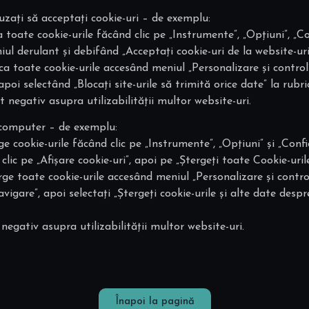
zați să acceptați cookie-uri – de exemplu:
 toate cookie-urile făcând clic pe „Instrumente”, „Opțiuni”, „Con
ul derulant și debifând „Acceptați cookie-uri de la website-uri”
 toate cookie-urile accesând meniul „Personalizare și control”, 
poi selectând „Blocați site-urile să trimită orice date” la rubri
 negativ asupra utilizabilității multor website-uri.
e computer – de exemplu:
ge cookie-urile făcând clic pe „Instrumente”, „Opțiuni” și „Confid
lic pe „Afișare cookie-uri”, apoi pe „Ștergeți toate Cookie-urile
e toate cookie-urile accesând meniul „Personalizare și control”,
igare”, apoi selectați „Ștergeți cookie-urile și alte date despre 
egativ asupra utilizabilității multor website-uri.
Înapoi la pagină