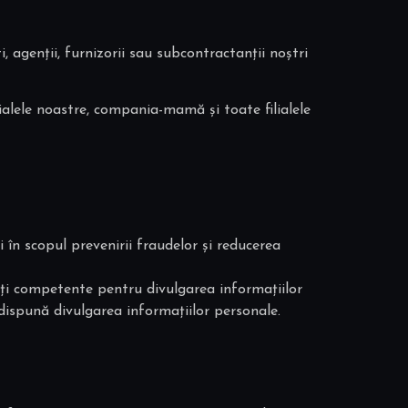
ti, agenții, furnizorii sau subcontractanții noștri
ialele noastre, compania-mamă și toate filialele
i în scopul prevenirii fraudelor și reducerea
ăți competente pentru divulgarea informațiilor
 dispună divulgarea informațiilor personale.