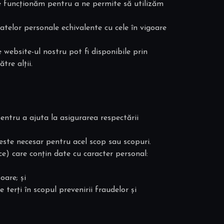
care funcționăm pentru a ne permite să utilizăm
datelor personale echivalente cu cele în vigoare
 website-ul nostru pot fi disponibile prin
tre alții.
entru a ajuta la asigurarea respectării
este necesar pentru acel scop sau scopuri.
ce) care conțin date cu caracter personal:
oare; și
 terți în scopul prevenirii fraudelor și