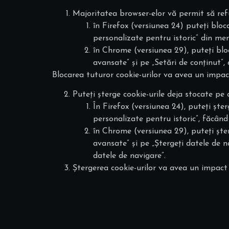
Majoritatea browser-elor vă permit să refu
în Firefox (versiunea 24) puteți bloca
personalizate pentru istoric” din meni
în Chrome (versiunea 29), puteți bloca
avansate” și pe „Setări de conținut”, a
Blocarea tuturor cookie-urilor va avea un impact
Puteți șterge cookie-urile deja stocate p
În Firefox (versiunea 24), puteți șter
personalizate pentru istoric”, făcând c
în Chrome (versiunea 29), puteți șterg
avansate” și pe „Ștergeți datele de nav
datele de navigare”.
Ștergerea cookie-urilor va avea un impact n