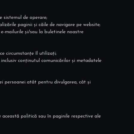
re sistemul de operare;
alizările paginii și căile de navigare pe website;
e-mailurile și/sau la buletinele noastre
e circumstanțe îl utilizați;
, inclusiv conținutul comunicărilor și metadatele
ei persoanei atât pentru divulgarea, cât și
e această politică sau în paginile respective ale