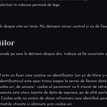
olicitați în măsura permisă de lege.
lii despre site-uri terțe. Nu deținem niciun control și nu de fac
ilor
nale pe care le deținem despre dvs. trebuie să fie corectate s
 este un fișier care conține un identificator (un șir de litere ș
dentificatorul este apoi trimis înapoi la server de fiecare dată
cookie-uri „de sesiune”: cookie-ul persistent va fi stocat de că
e acesta este șters înainte de data de expirare; pe de altă parte
i. Cookie-urile nu conțin de obicei informații care identifică pe
mațiile stocate și obținute prin cookie-uri.